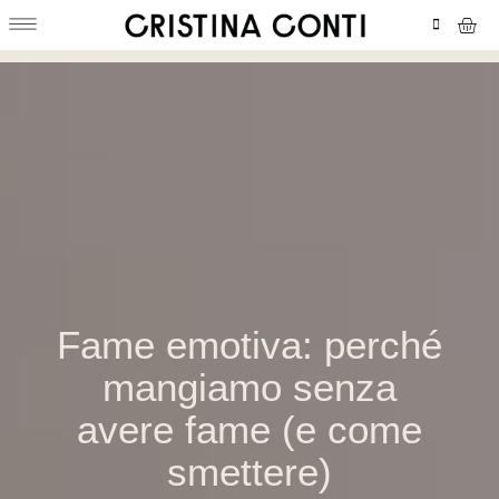
Menu
Vai
Carr
al
contenuto
Fame emotiva: perché
mangiamo senza
avere fame (e come
smettere)