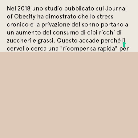
Nel 2018 uno studio pubblicato sul Journal
of Obesity ha dimostrato che lo stress
cronico e la privazione del sonno portano a
un aumento del consumo di cibi ricchi di
zuccheri e grassi. Questo accade perché il
cervello cerca una "ricompensa rapida" per
compensare la fatica mentale ed emotiva.
Inoltre, una ricerca condotta dall’Università
di Yale ha evidenziato che le donne in
premenopausa e menopausa tendono a
essere più vulnerabili alla fame emotiva a
causa delle fluttuazioni ormonali, che
influenzano i livelli di serotonina e la
gestione dello stress.