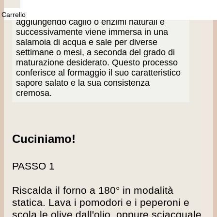
di pecora o di capra, o una combinazione
dei due. Il latte viene coagulato
Carrello
aggiungendo caglio o enzimi naturali e
successivamente viene immersa in una
salamoia di acqua e sale per diverse
settimane o mesi, a seconda del grado di
maturazione desiderato. Questo processo
conferisce al formaggio il suo caratteristico
sapore salato e la sua consistenza
cremosa.
Cuciniamo!
PASSO 1
Riscalda il forno a 180° in modalità
statica. Lava i pomodori e i peperoni e
scola le olive dall'olio, oppure sciacquale