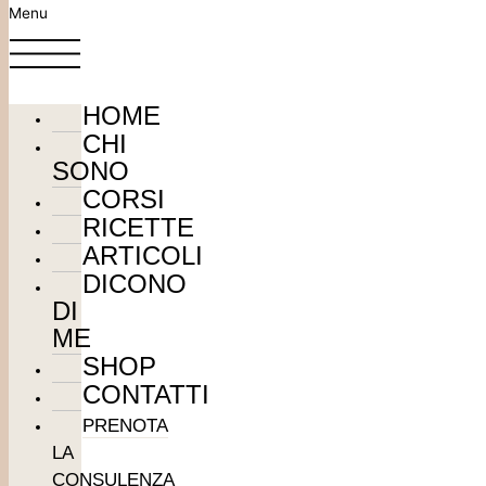
Menu
Vai al contenuto
Cristina Conti – Biologa Nutrizionista
HOME
CHI
SONO
CORSI
RICETTE
ARTICOLI
RICETTE
DICONO
DI
Feta con verdure al
ME
forno
SHOP
CONTATTI
TEMPO DI
PRENOTA
PREPARAZIONE
LA
10′
CONSULENZA
TEMPO