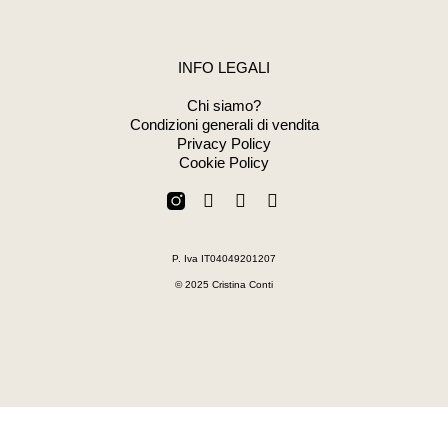
INFO LEGALI
Chi siamo?
Condizioni generali di vendita
Privacy Policy
Cookie Policy
F
W
E
a
h
n
c
a
v
e
t
e
P. Iva IT04049201207
b
s
l
o
a
o
© 2025 Cristina Conti
o
p
p
k
p
e
-
f