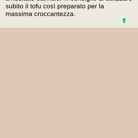
subito il tofu così preparato per la
massima croccantezza.
Buon appetito!
RICETTA PRECEDENTE
RICETTA SUCCESSIVA
Le nuove ricette che potrebbero
piacerti...