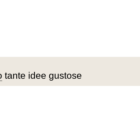
o
tante idee gustose
Ottimo live
psicologa 
GIUSEPP