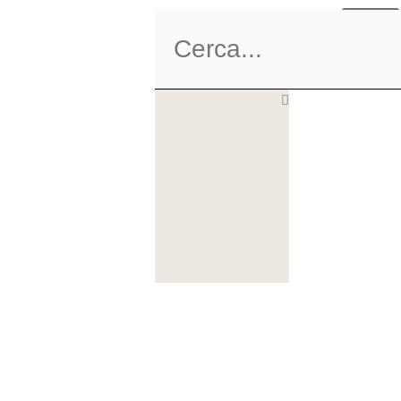
Carrel
Cerca
0