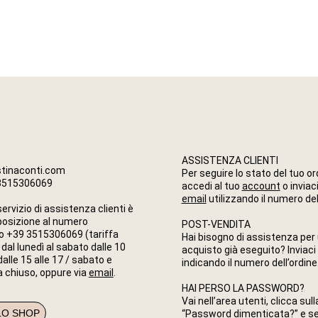
ASSISTENZA CLIENTI
stinaconti.com
Per seguire lo stato del tuo or
3515306069
accedi al tuo
account
o inviac
email
utilizzando il numero del
servizio di assistenza clienti è
posizione al numero
POST-VENDITA
o +39 3515306069 (tariffa
Hai bisogno di assistenza per
 dal lunedì al sabato dalle 10
acquisto già eseguito? Inviac
dalle 15 alle 17 / sabato e
indicando il numero dell’ordine
 chiuso, oppure via
email
.
HAI PERSO LA PASSWORD?
Vai nell’area utenti, clicca sul
 LO SHOP
“Password dimenticata?”
e se