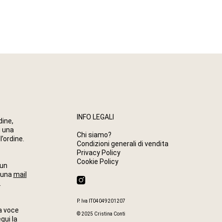
INFO LEGALI
dine,
i una
Chi siamo?
l’ordine.
Condizioni generali di vendita
Privacy Policy
Cookie Policy
 un
i una
mail
F
W
E
.
a
h
n
c
a
v
P. Iva IT04049201207
e
t
e
la voce
b
s
l
© 2025 Cristina Conti
gui la
o
a
o