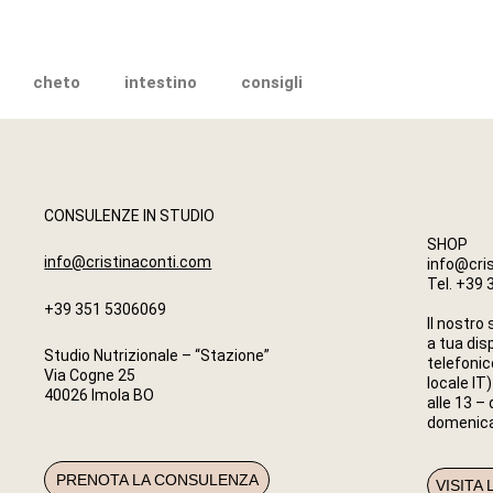
cheto
intestino
consigli
CONSULENZE IN STUDIO
SHOP
info@cristinaconti.com
info@cri
Tel. +39
+39 351 5306069
Il nostro 
a tua dis
Studio Nutrizionale – “Stazione”
telefonic
Via Cogne 25
locale IT)
40026 Imola BO
alle 13 – 
domenica
PRENOTA LA CONSULENZA
VISITA