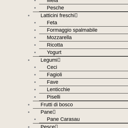
Mela
Pesche
Latticini freschi
Feta
Formaggio spalmabile
Mozzarella
Ricotta
Yogurt
Legumi
Ceci
Fagioli
Fave
Lenticchie
Piselli
Frutti di bosco
Pane
Pane Carasau
Pesce