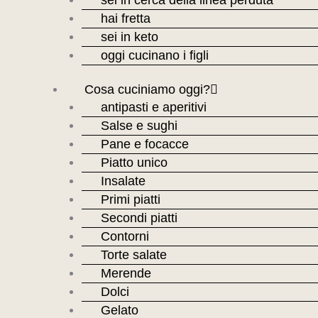
sei in cerca della linea perduta
hai fretta
sei in keto
oggi cucinano i figli
Cosa cuciniamo oggi?
antipasti e aperitivi
Salse e sughi
Pane e focacce
Piatto unico
Insalate
Primi piatti
Secondi piatti
Contorni
Torte salate
Merende
Dolci
Gelato