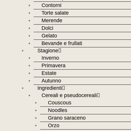
Contorni
Torte salate
Merende
Dolci
Gelato
Bevande e frullati
Stagione
Inverno
Primavera
Estate
Autunno
Ingredienti
Cereali e pseudocereali
Couscous
Noodles
Grano saraceno
Orzo