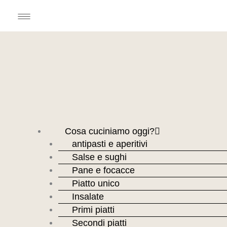
Vai
Menu
al
contenuto
Cosa cuciniamo oggi?
antipasti e aperitivi
Salse e sughi
Pane e focacce
Piatto unico
Insalate
Primi piatti
Secondi piatti