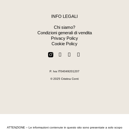
INFO LEGALI
Chi siamo?
Condizioni generali di vendita
Privacy Policy
Cookie Policy
F
W
E
a
h
n
c
a
v
e
t
e
P. Iva IT04049201207
b
s
l
o
a
o
© 2025 Cristina Conti
o
p
p
k
p
e
-
f
ATTENZIONE – Le informazioni contenute in questo sito sono presentate a solo scopo