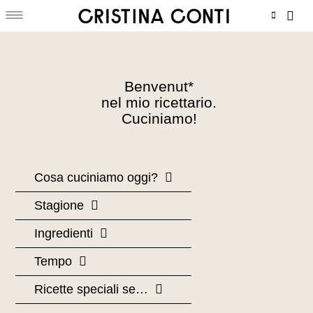
Menu
Vai
Carr
al
contenuto
Benvenut*
nel mio ricettario.
Cuciniamo!
Cosa cuciniamo oggi?
Stagione
Ingredienti
Tempo
Ricette speciali se…