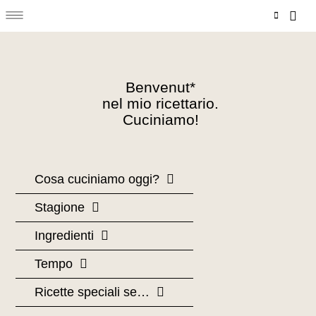
Menu
Vai
Carr
al
contenuto
Benvenut*
nel mio ricettario.
Cuciniamo!
Cosa cuciniamo oggi?
Stagione
Ingredienti
Tempo
Ricette speciali se…