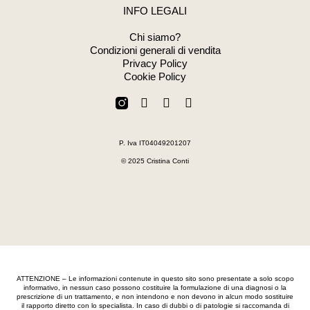
INFO LEGALI
Chi siamo?
Condizioni generali di vendita
Privacy Policy
Cookie Policy
F
W
E
a
h
n
c
a
v
e
t
e
P. Iva IT04049201207
b
s
l
o
a
o
© 2025 Cristina Conti
o
p
p
k
p
e
-
f
ATTENZIONE – Le informazioni contenute in questo sito sono presentate a solo scopo
informativo, in nessun caso possono costituire la formulazione di una diagnosi o la
prescrizione di un trattamento, e non intendono e non devono in alcun modo sostituire
il rapporto diretto con lo specialista. In caso di dubbi o di patologie si raccomanda di