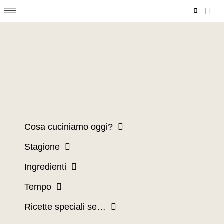
Menu
Vai
Carr
al
contenuto
Cosa cuciniamo oggi?
Stagione
Ingredienti
Tempo
Ricette speciali se…