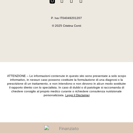
F
W
E
a
h
n
c
a
v
e
t
e
P. Iva IT04049201207
b
s
l
o
a
o
© 2025 Cristina Conti
o
p
p
k
p
e
-
f
ATTENZIONE – Le informazioni contenute in questo sito sono presentate a solo scopo
informativo, in nessun caso possono costituire la formulazione di una diagnosi o la
prescrizione di un trattamento, e non intendono e non devono in alcun modo sostituire
il rapporto diretto con lo specialista. In caso di dubbi o di patologie si raccomanda di
chiedere consiglio al proprio medico curante o richiedere consulenza nutrizionale
personalizzata.
Leggi il Disclaimer