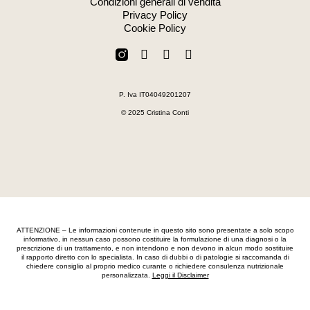
Condizioni generali di vendita
Privacy Policy
Cookie Policy
F
W
E
a
h
n
c
a
v
e
t
e
P. Iva IT04049201207
b
s
l
o
a
o
© 2025 Cristina Conti
o
p
p
k
p
e
-
f
ATTENZIONE – Le informazioni contenute in questo sito sono presentate a solo scopo
informativo, in nessun caso possono costituire la formulazione di una diagnosi o la
prescrizione di un trattamento, e non intendono e non devono in alcun modo sostituire
il rapporto diretto con lo specialista. In caso di dubbi o di patologie si raccomanda di
chiedere consiglio al proprio medico curante o richiedere consulenza nutrizionale
personalizzata.
Leggi il Disclaimer