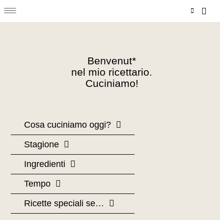
Menu
Vai
Carr
al
contenuto
Benvenut*
nel mio ricettario.
Cuciniamo!
Cosa cuciniamo oggi?
Stagione
Ingredienti
Tempo
Ricette speciali se…